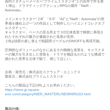
国内スタチューメーカー“プライム１スタジオ”との合作で作る第
１弾は、ドラマティックアクションRPGの傑作『NieR：
Automata』
メインキャラクター“２B” “９S” “A2”と”NieR：Automata”の世
界感を纏め上げ一つの作品として制作したハイエンドコレクタブ
ルスタチュー。
キャラクター、ベースの至る所まで３D立体造形で精密に再現さ
れたそれぞれの魅力が凝縮された造形が見所。
２Bは頭部の差し替えで戦闘用ゴーグルのON/OFFを再現可能。
圧倒的なボリュームのなかにあるその精緻な造形を、キャラクタ
ーの魅力を引き出した塗装を、ドラマを物語るかのような構成で
描かれた世界を立体で観て、感じてほしい。
企画・発売元：株式会社スクウェア・エニックス
製造元：株式会社プライム１スタジオ
こちらの製品は下記URLよりお求めください。
https://store.jp.square-
enix.com/category/NIER_MASTERLINE/MNR0163.html
製品仕様: