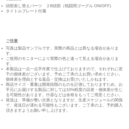
頭部差し替えパーツ ２B頭部（戦闘用ゴーグル ON/OFF)
タイトルプレート付属
ご注意
写真は製品サンプルです。実際の商品とは異なる場合がありま
す。
ご使用のモニターにより実際の色と違って見える場合がありま
す。
本製品は一点一点手作業で仕上げておりますので、それぞれに若
干の個体差がございます。予めご了承の上お買い求めください。
個体差を理由とする返品・交換はお受けいたしかねます。
商品サイズ・重量は開発段階のものを計測しておりますため、お
手元にお届けする製品に対しては10%程度の誤差・個体差が生じ
る可能性があります。什器などは余裕をもってご用意ください。
発送は、準備が整い次第となりますが、生産スケジュールの関係
で、発送日が遅れる可能性もございます。ご了承の上、予約購入
頂きますようお願い申し上げます。
SQ