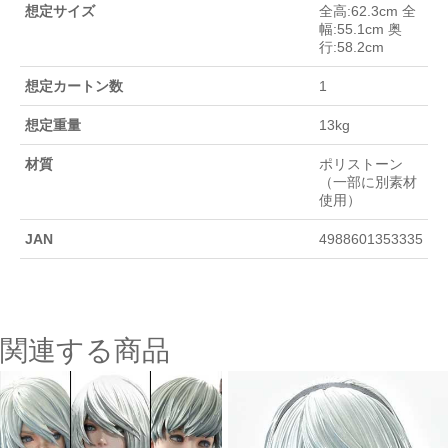
想定サイズ
全高:62.3cm 全
幅:55.1cm 奥
行:58.2cm
想定カートン数
1
想定重量
13kg
材質
ポリストーン
（一部に別素材
使用）
JAN
4988601353335
関連する商品