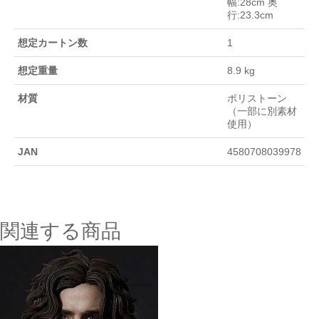
幅:28cm 奥
行:23.3cm
想定カートン数
1
想定重量
8.9 kg
材質
ポリストーン
（一部に別素材
使用）
JAN
4580708039978
関連する商品