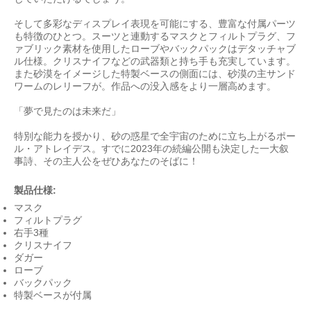
そして多彩なディスプレイ表現を可能にする、豊富な付属パーツ
も特徴のひとつ。スーツと連動するマスクとフィルトプラグ、フ
ァブリック素材を使用したローブやバックパックはデタッチャブ
ル仕様。クリスナイフなどの武器類と持ち手も充実しています。
また砂漠をイメージした特製ベースの側面には、砂漠の主サンド
ワームのレリーフが。作品への没入感をより一層高めます。
「夢で見たのは未来だ」
特別な能力を授かり、砂の惑星で全宇宙のために立ち上がるポー
ル・アトレイデス。すでに2023年の続編公開も決定した一大叙
事詩、その主人公をぜひあなたのそばに！
製品仕様:
マスク
フィルトプラグ
右手3種
クリスナイフ
ダガー
ローブ
バックパック
特製ベースが付属