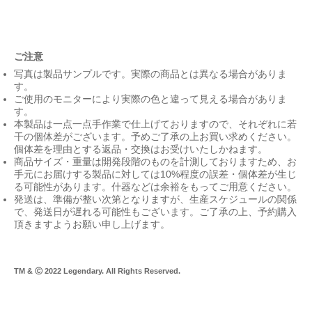
ご注意
写真は製品サンプルです。実際の商品とは異なる場合がありま
す。
ご使用のモニターにより実際の色と違って見える場合がありま
す。
本製品は一点一点手作業で仕上げておりますので、それぞれに若
干の個体差がございます。予めご了承の上お買い求めください。
個体差を理由とする返品・交換はお受けいたしかねます。
商品サイズ・重量は開発段階のものを計測しておりますため、お
手元にお届けする製品に対しては10%程度の誤差・個体差が生じ
る可能性があります。什器などは余裕をもってご用意ください。
発送は、準備が整い次第となりますが、生産スケジュールの関係
で、発送日が遅れる可能性もございます。ご了承の上、予約購入
頂きますようお願い申し上げます。
TM & Ⓒ 2022 Legendary. All Rights Reserved.
Pr