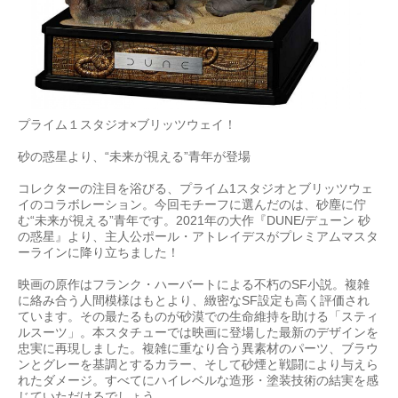
プライム１スタジオ×ブリッツウェイ！
砂の惑星より、“未来が視える”青年が登場
コレクターの注目を浴びる、プライム1スタジオとブリッツウェ
イのコラボレーション。今回モチーフに選んだのは、砂塵に佇
む“未来が視える”青年です。2021年の大作『DUNE/デューン 砂
の惑星』より、主人公ポール・アトレイデスがプレミアムマスタ
ーラインに降り立ちました！
映画の原作はフランク・ハーバートによる不朽のSF小説。複雑
に絡み合う人間模様はもとより、緻密なSF設定も高く評価され
ています。その最たるものが砂漠での生命維持を助ける「スティ
ルスーツ」。本スタチューでは映画に登場した最新のデザインを
忠実に再現しました。複雑に重なり合う異素材のパーツ、ブラウ
ンとグレーを基調とするカラー、そして砂煙と戦闘により与えら
れたダメージ。すべてにハイレベルな造形・塗装技術の結実を感
じていただけるでしょう。