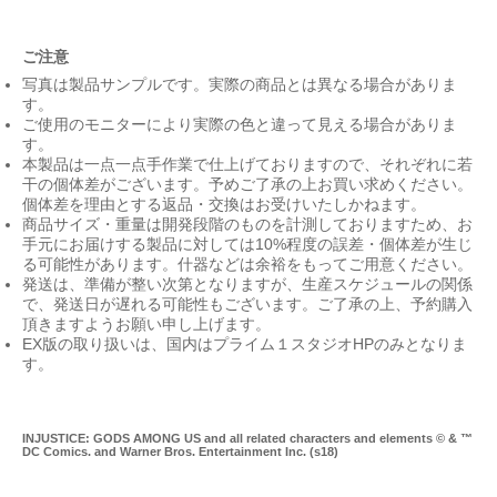
ご注意
写真は製品サンプルです。実際の商品とは異なる場合がありま
す。
ご使用のモニターにより実際の色と違って見える場合がありま
す。
本製品は一点一点手作業で仕上げておりますので、それぞれに若
干の個体差がございます。予めご了承の上お買い求めください。
個体差を理由とする返品・交換はお受けいたしかねます。
商品サイズ・重量は開発段階のものを計測しておりますため、お
手元にお届けする製品に対しては10%程度の誤差・個体差が生じ
る可能性があります。什器などは余裕をもってご用意ください。
発送は、準備が整い次第となりますが、生産スケジュールの関係
で、発送日が遅れる可能性もございます。ご了承の上、予約購入
頂きますようお願い申し上げます。
EX版の取り扱いは、国内はプライム１スタジオHPのみとなりま
す。
INJUSTICE: GODS AMONG US and all related characters and elements © & ™
DC Comics. and Warner Bros. Entertainment Inc. (s18)
Ul