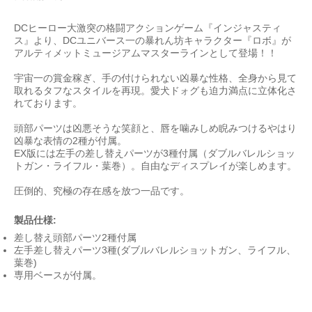
DCヒーロー大激突の格闘アクションゲーム『インジャスティ
ス』より、DCユニバース一の暴れん坊キャラクター『ロボ』が
アルティメットミュージアムマスターラインとして登場！！
宇宙一の賞金稼ぎ、手の付けられない凶暴な性格、全身から見て
取れるタフなスタイルを再現。愛犬ドォグも迫力満点に立体化さ
れております。
頭部パーツは凶悪そうな笑顔と、唇を噛みしめ睨みつけるやはり
凶暴な表情の2種が付属。
EX版には左手の差し替えパーツが3種付属（ダブルバレルショッ
トガン・ライフル・葉巻）。自由なディスプレイが楽しめます。
圧倒的、究極の存在感を放つ一品です。
製品仕様:
差し替え頭部パーツ2種付属
左手差し替えパーツ3種(ダブルバレルショットガン、ライフル、
葉巻)
専用ベースが付属。