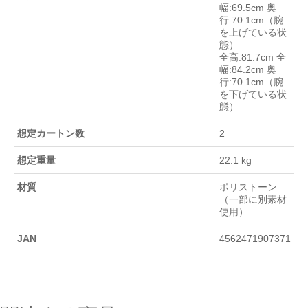
幅:69.5cm 奥
行:70.1cm（腕
を上げている状
態）
全高:81.7cm 全
幅:84.2cm 奥
行:70.1cm（腕
を下げている状
態）
想定カートン数
2
想定重量
22.1 kg
材質
ポリストーン
（一部に別素材
使用）
JAN
4562471907371