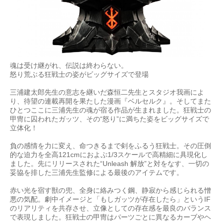
魂は受け継がれ、伝説は終わらない。
怒り荒ぶる狂戦士の姿がビッグサイズで登場
三浦建太郎先生の意志を継いだ森恒二先生とスタジオ我画によ
り、待望の連載再開を果たした漫画『ベルセルク』。そしてまた
ひとつここに三浦先生の魂が宿る作品が生まれました。狂戦士の
甲冑に囚われたガッツ、その“怒り”に満ちた姿をビッグサイズで
立体化！
負の感情を力に変え、命つきるまで剣をふるう狂戦士。その圧倒
的な迫力を全高121cmにおよぶ1/3スケールで高精細に具現化し
ました。先にリリースされた“Unleash 解放”と対をなす、一切の
妥協を排した三浦先生監修による最後のアイテムです。
赤い光を宿す獣の兜、全身に絡みつく鋼、静寂から感じられる憎
悪の気配。劇中イメージと「もしガッツが存在したら」というIF
のリアリティを共存させ、立像としての存在感を最良のバランス
で表現しました。狂戦士の甲冑はパーツごとに異なるカーブやヘ