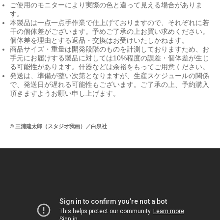
ご使用のモニターにより実際の色と違って見える場合がありま
す。
本製品は一点一点手作業で仕上げておりますので、それぞれに若
干の個体差がございます。予めご了承の上お買い求めください。
個体差を理由とする返品・交換はお受けいたしかねます。
商品サイズ・重量は開発段階のものを計測しておりますため、お
手元にお届けする製品に対しては10%程度の誤差・個体差が生じ
る可能性があります。什器などは余裕をもってご用意ください。
発送は、準備が整い次第となりますが、生産スケジュールの関係
で、発送日が遅れる可能性もございます。ご了承の上、予約購入
頂きますようお願い申し上げます。
© 三浦建太郎（スタジオ我画）／白泉社
Mu