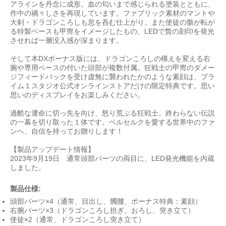
アラインを丹念に成形。血の匂いまで感じられる塗装とともに、
作中の禍々しさを再現しています。ファブリック素材のマントや
大剣・ドラゴンころしも息を呑む仕上がり。また使徒の骸が転が
る特製ベースも甲冑をイメージしたもの。LEDで贄の刻印を発光
させれば一層没入感が深まります。
そして本DXボーナス版には、ドラゴンころしの構えを変える右
腕や専用ベースの付いた頭部が複数付属。狂戦士の甲冑のダメー
ジフィードバックを受け虚無に襲われたかのような素顔は、プラ
イム１スタジオ公式オンラインストアだけの限定特典です。思い
思いのディスプレイをお楽しみください。
過酷な運命に切っ先を向け、怒り荒ぶる狂戦士。終わらない伝説
の一幕を切り取った１体です。ベルセルクを愛する世界中のファ
ンヘ、自信を持ってお贈りします！
【製品アップデート情報】
2023年9月19日 通常頭部パーツの両目に、LED発光機能を内蔵
しました。
製品仕様:
頭部パーツ×4（通常、目出し、髑髏、ボーナス特典：素顔）
右腕パーツ×3（ドラゴンころし担ぎ、おろし、突き立て）
使徒×2（通常、ドラゴンころし突き立て）