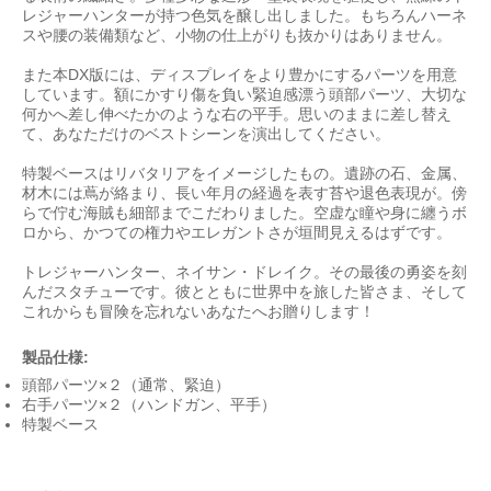
レジャーハンターが持つ色気を醸し出しました。もちろんハーネ
スや腰の装備類など、小物の仕上がりも抜かりはありません。
また本DX版には、ディスプレイをより豊かにするパーツを用意
しています。額にかすり傷を負い緊迫感漂う頭部パーツ、大切な
何かへ差し伸べたかのような右の平手。思いのままに差し替え
て、あなただけのベストシーンを演出してください。
特製ベースはリバタリアをイメージしたもの。遺跡の石、金属、
材木には蔦が絡まり、長い年月の経過を表す苔や退色表現が。傍
らで佇む海賊も細部までこだわりました。空虚な瞳や身に纏うボ
ロから、かつての権力やエレガントさが垣間見えるはずです。
トレジャーハンター、ネイサン・ドレイク。その最後の勇姿を刻
んだスタチューです。彼とともに世界中を旅した皆さま、そして
これからも冒険を忘れないあなたへお贈りします！
製品仕様:
頭部パーツ×２（通常、緊迫）
右手パーツ×２（ハンドガン、平手）
特製ベース