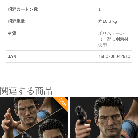
想定カートン数
1
想定重量
約15.3 kg
材質
ポリストーン
（一部に別素材
使用）
JAN
4580708042510
関連する商品