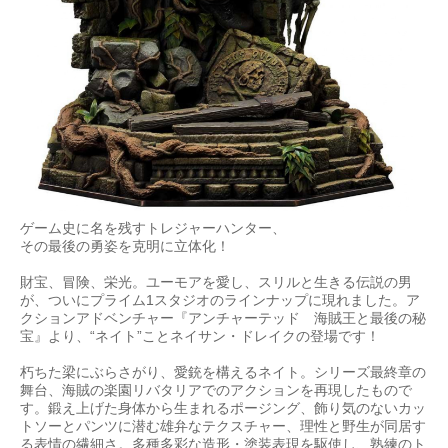
ゲーム史に名を残すトレジャーハンター、
その最後の勇姿を克明に立体化！
財宝、冒険、栄光。ユーモアを愛し、スリルと生きる伝説の男
が、ついにプライム1スタジオのラインナップに現れました。ア
クションアドベンチャー『アンチャーテッド 海賊王と最後の秘
宝』より、“ネイト”ことネイサン・ドレイクの登場です！
朽ちた梁にぶらさがり、愛銃を構えるネイト。シリーズ最終章の
舞台、海賊の楽園リバタリアでのアクションを再現したもので
す。鍛え上げた身体から生まれるポージング、飾り気のないカッ
トソーとパンツに潜む雄弁なテクスチャー、理性と野生が同居す
る表情の繊細さ。多種多彩な造形・塗装表現を駆使し、熟練のト