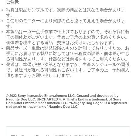
ご注意
写真は製品サンプルです。実際の商品とは異なる場合がありま
す。
ご使用のモニターにより実際の色と違って見える場合がありま
す。
本製品は一点一点手作業で仕上げておりますので、それぞれに若
干の個体差がございます。予めご了承の上お買い求めください。
個体差を理由とする返品・交換はお受けいたしかねます。
商品サイズ・重量は開発段階のものを計測しておりますため、お
手元にお届けする製品に対しては10%程度の誤差・個体差が生じ
る可能性があります。什器などは余裕をもってご用意ください。
発送は、準備が整い次第となりますが、生産スケジュールの関係
で、発送日が遅れる可能性もございます。ご了承の上、予約購入
頂きますようお願い申し上げます。
© 2022 Sony Interactive Entertainment LLC. Created and developed by
Naughty Dog LLC. UNCHARTED 4: A Thief’s End is a trademark of Sony
Computer Entertainment America LLC. “Naughty Dog Logo” is a registered
trademark or trademark of Naughty Dog LLC.
Ul