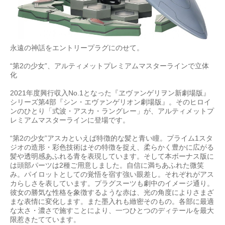
永遠の神話をエントリープラグにのせて。
“第2の少女”、アルティメットプレミアムマスターラインで立体
化
2021年度興行収入No.1となった『ヱヴァンゲリヲン新劇場版』
シリーズ第4部『シン・エヴァンゲリオン劇場版』。そのヒロイ
ンのひとり「式波・アスカ・ラングレー」が、アルティメットプ
レミアムマスターラインに登場です。
“第2の少女”アスカといえば特徴的な髪と青い瞳。プライム1スタ
ジオの造形・彩色技術はその特徴を捉え、柔らかく豊かに広がる
髪や透明感あふれる青を表現しています。そして本ボーナス版に
は頭部パーツは2種ご用意しました。自信に満ちあふれた微笑
み。パイロットとしての覚悟を宿す強い眼差し。それぞれがアス
カらしさを表しています。プラグスーツも劇中のイメージ通り。
彼女の勝気な性格を象徴するような赤は、光の角度によりさまざ
まな表情に変化します。また墨入れも緻密そのもの。各部に最適
な太さ・濃さで施すことにより、一つひとつのディテールを最大
限惹きたてています。