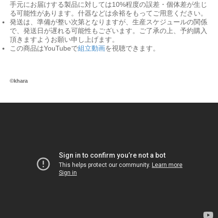
手元にお届けする製品に対しては10%程度の誤差・個体差が生じ
る可能性があります。什器などは余裕をもってご用意ください。
発送は、準備が整い次第となりますが、生産スケジュールの関係
で、発送日が遅れる可能性もございます。ご了承の上、予約購入
頂きますようお願い申し上げます。
この商品はYouTubeで
組立動画
を視聴できます。
©khara
Ul