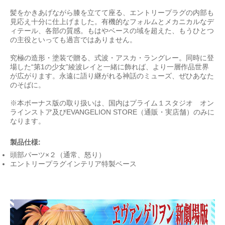
髪をかきあげながら膝を立てて座る、エントリープラグの内部も
見応え十分に仕上げました。有機的なフォルムとメカニカルなデ
ィテール、各部の質感。もはやベースの域を超えた、もうひとつ
の主役といっても過言ではありません。
究極の造形・塗装で贈る、式波・アスカ・ラングレー。同時に登
場した“第1の少女”綾波レイと一緒に飾れば、より一層作品世界
が広がります。永遠に語り継がれる神話のミューズ、ぜひあなた
のそばに。
※本ボーナス版の取り扱いは、国内はプライム１スタジオ オン
ラインストア及びEVANGELION STORE（通販・実店舗）のみに
なります。
製品仕様:
頭部パーツ×２（通常、怒り）
エントリープラグインテリア特製ベース