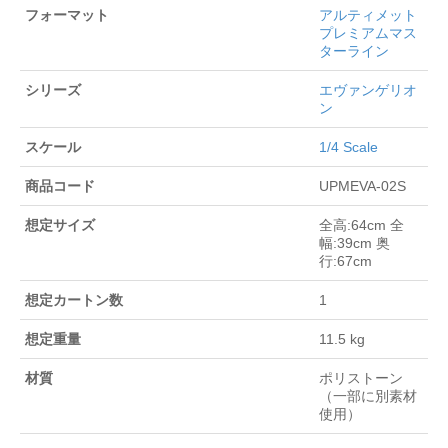
フォーマット
アルティメット
プレミアムマス
ターライン
シリーズ
エヴァンゲリオ
ン
スケール
1/4 Scale
商品コード
UPMEVA-02S
想定サイズ
全高:64cm 全
幅:39cm 奥
行:67cm
想定カートン数
1
想定重量
11.5 kg
材質
ポリストーン
（一部に別素材
使用）